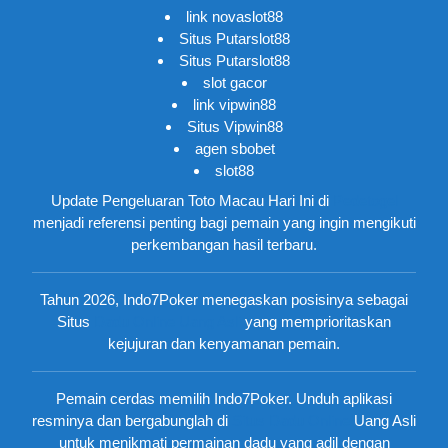
link novaslot88
Situs Putarslot88
Situs Putarslot88
slot gacor
link vipwin88
Situs Vipwin88
agen sbobet
slot88
Update Pengeluaran Toto Macau Hari Ini di
Pedetogel
menjadi referensi penting bagi pemain yang ingin mengikuti
perkembangan hasil terbaru.
Tahun 2026, Indo7Poker menegaskan posisinya sebagai
Situs
Dadu Online Uang Asli
yang memprioritaskan
kejujuran dan kenyamanan pemain.
Pemain cerdas memilih Indo7Poker. Unduh aplikasi
resminya dan bergabunglah di
Situs Dadu Online
Uang Asli
untuk menikmati permainan dadu yang adil dengan