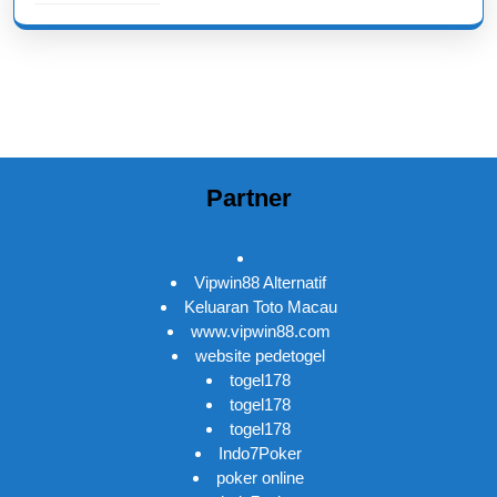
Partner
Vipwin88 Alternatif
Keluaran Toto Macau
www.vipwin88.com
website pedetogel
togel178
togel178
togel178
Indo7Poker
poker online