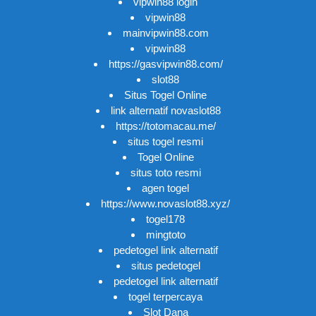
vipwin88 login
vipwin88
mainvipwin88.com
vipwin88
https://gasvipwin88.com/
slot88
Situs Togel Online
link alternatif novaslot88
https://totomacau.me/
situs togel resmi
Togel Online
situs toto resmi
agen togel
https://www.novaslot88.xyz/
togel178
mingtoto
pedetogel link alternatif
situs pedetogel
pedetogel link alternatif
togel terpercaya
Slot Dana