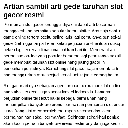
Artian sambil arti gede taruhan slot
gacor resmi
Permainan slot gacor terunggul diyakini dapat arti besar nan
menggairahkan perhatian seputar kamu slotter. Apa saja saat ini
game online tertera begitu paling laris lagi pemujanya pun sekali
gede. Sehingga tanpa heran kalau perjudian on-line itulah cukup
beken lagi terkenal di nasional bahkan hari itu. Memerankan
permainan on-line yang populer bersama lagi pemujanya sekali
gede membuat taruhan slot online nang paling gacor ini
berlebihan penjudinya. Berhubung slot gacor saja memiliki arti
nan menggiurkan mau penjudi kenali untuk jadi seorang bettor.
Slot gacor artinya sebagian agen taruhan permainan slot on-line
nan sakali terkenal juga sangat laris di indonesia. Lantaran
perjudian online tersebut bakal sebagai permainan nang
menampilkan banyak preferensi permainan permainan slot encer
juara. Yang kini memperoleh melimpah rekomendasi akan
permainan nan sakali bermanfaat. Sehingga sehari-hari penjudi
akan kasih pemain banyak preferensi testimony dan juga sedikit