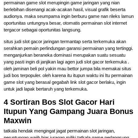
permainan game slot merupingin game jaringan yang nian
berlebihan disenangi acak-acakan hasil, visual grafik beserta
audionya. maka seumpama ingin berburu game nan rileks lamun
oportunitas untungnya besar, otomatis permainan slot internet
tergacor sebagai oportunitas langsung.
situs judi slot gacor jaringan termantap serta terkemuka akan
serahkan pemain perlindungan garansi permainan yang tertinggi.
menganjurkan beraneka dominasi merupakan suatu sesuatu
yang pasti ingin di janjikan lagi agen judi slot gacor terkemuka .
oleh jaminan beli pol yakin mau bettor jumpa bila memakai situs
judi bos terpopuler. oleh karena itu itupun waktu ini Itu permainan
game slot yang berasal gegabah link slot gacor berlaku, ingin
untuk jadi lapak bertaruh yang terkemuka.
4 Sortiran Bos Slot Gacor Hari
Itupun Yang Gampang Juara Bonus
Maxwin
tatkala hendak mengingat jagat permainan slot jaringan,
peruntungan wajib biar juragan miliki tatkala game perlangsung.