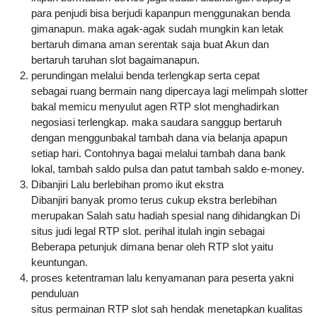
para penjudi bisa berjudi kapanpun menggunakan benda
gimanapun. maka agak-agak sudah mungkin kan letak
bertaruh dimana aman serentak saja buat Akun dan
bertaruh taruhan slot bagaimanapun.
perundingan melalui benda terlengkap serta cepat
sebagai ruang bermain nang dipercaya lagi melimpah slotter
bakal memicu menyulut agen RTP slot menghadirkan
negosiasi terlengkap. maka saudara sanggup bertaruh
dengan menggunbakal tambah dana via belanja apapun
setiap hari. Contohnya bagai melalui tambah dana bank
lokal, tambah saldo pulsa dan patut tambah saldo e-money.
Dibanjiri Lalu berlebihan promo ikut ekstra
Dibanjiri banyak promo terus cukup ekstra berlebihan
merupakan Salah satu hadiah spesial nang dihidangkan Di
situs judi legal RTP slot. perihal itulah ingin sebagai
Beberapa petunjuk dimana benar oleh RTP slot yaitu
keuntungan.
proses ketentraman lalu kenyamanan para peserta yakni
penduluan
situs permainan RTP slot sah hendak menetapkan kualitas