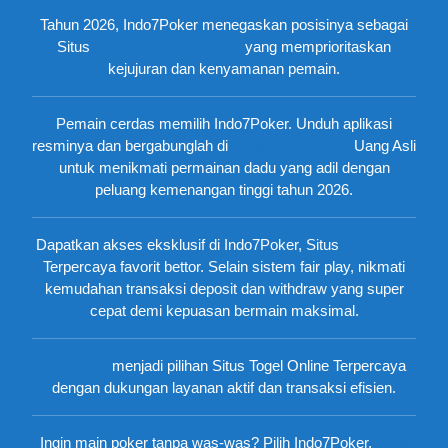
Tahun 2026, Indo7Poker menegaskan posisinya sebagai
Situs
Dadu Online Uang Asli
yang memprioritaskan
kejujuran dan kenyamanan pemain.
Pemain cerdas memilih Indo7Poker. Unduh aplikasi
resminya dan bergabunglah di
Situs Dadu Online
Uang Asli
untuk menikmati permainan dadu yang adil dengan
peluang kemenangan tinggi tahun 2026.
Dapatkan akses eksklusif di Indo7Poker, Situs
IDN Poker
Terpercaya favorit bettor. Selain sistem fair play, nikmati
kemudahan transaksi deposit dan withdraw yang super
cepat demi kepuasan bermain maksimal.
Pedetogel
menjadi pilihan Situs Togel Online Terpercaya
dengan dukungan layanan aktif dan transaksi efisien.
Ingin main poker tanpa was-was? Pilih Indo7Poker,
Situs