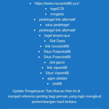
https://www.novaslot88.xyz/
togel178
mingtoto
pedetogel link alternatif
situs pedetogel
pedetogel link alternatif
togel terpercaya
Slot Dana
link novaslot88
Situs Putarslot88
Situs Putarslot88
slot gacor
link vipwin88
Situs Vipwin88
agen sbobet
slot88
Update Pengeluaran Toto Macau Hari Ini di
Pedetogel
menjadi referensi penting bagi pemain yang ingin mengikuti
perkembangan hasil terbaru.