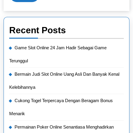
More
Recent Posts
Game Slot Online 24 Jam Hadir Sebagai Game
Terunggul
Bermain Judi Slot Online Uang Asli Dan Banyak Kenal
Kelebihannya
Cukong Togel Terpercaya Dengan Beragam Bonus
Menarik
Permainan Poker Online Senantiasa Menghadirkan