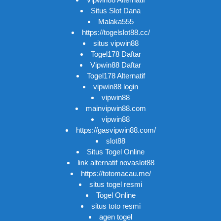
Situs Slot Dana
Malaka555
https://togelslot88.cc/
situs vipwin88
Togel178 Daftar
Vipwin88 Daftar
Togel178 Alternatif
vipwin88 login
vipwin88
mainvipwin88.com
vipwin88
https://gasvipwin88.com/
slot88
Situs Togel Online
link alternatif novaslot88
https://totomacau.me/
situs togel resmi
Togel Online
situs toto resmi
agen togel