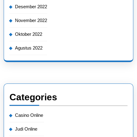
Desember 2022
November 2022
Oktober 2022
Agustus 2022
Categories
Casino Online
Judi Online