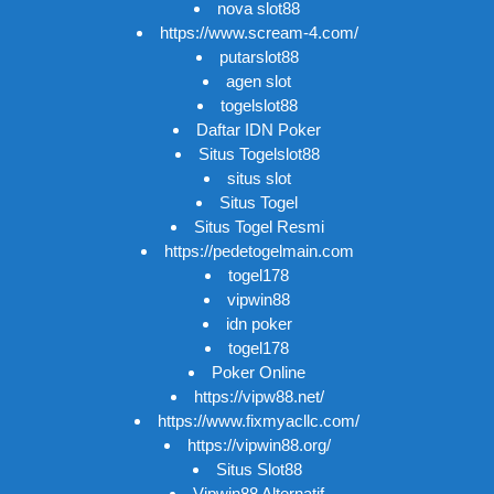
nova slot88
https://www.scream-4.com/
putarslot88
agen slot
togelslot88
Daftar IDN Poker
Situs Togelslot88
situs slot
Situs Togel
Situs Togel Resmi
https://pedetogelmain.com
togel178
vipwin88
idn poker
togel178
Poker Online
https://vipw88.net/
https://www.fixmyacllc.com/
https://vipwin88.org/
Situs Slot88
Vipwin88 Alternatif