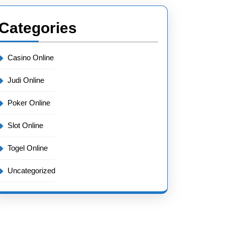
Categories
Casino Online
Judi Online
Poker Online
Slot Online
Togel Online
Uncategorized