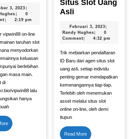
Nang
Situs Slot Uang
Oktober
ber 3, 2023
|
Yakin
Bocoran
Asli
Randy
3,
Hughes
0
|
Sanggup
Menjalankan
Hughes
2023
nt
2:19 pm
|
Februari
Februari 3, 2023
|
Terselip
Registrasi
Randy
3,
Randy Hughes
0
|
Serta
Id
Hughes
2023
Comment
4:32 pm
|
mainan taruhan slot
Melakoni
Baru
imana menyodorkan
Trik mebiarkan pendaftaran
Slot
Menggunakan
emainnya keluasan
ID Baru dari agen situs slot
Gacor
Situs
punyai berlebihan
uang asli, setiap individu
gan masa main.
Online
Slot
penting gemar mendapatkan
 di
Uang
kemenangannya tiap-tiap.
nkr.bio/vipwin88 lalu
Terlebih oleh menemukan
Asli
fungsikan hanya
asset melalui situs slot
ebuah
online on-line, oleh demi
itupun
Read
More
More
Read
Read More