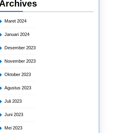
Archives
Maret 2024
Januari 2024
Desember 2023
November 2023
Oktober 2023
Agustus 2023
Juli 2023
Juni 2023
Mei 2023