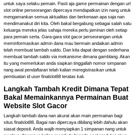
untuk saya selaku pemain. Pasti aja game permainan dengan url
slot online perseorangan dipercaya mendapatkan izin nang untuk
mengamankan semua aktualitas dan berkenaan apa saja nan
mendimanakut diri kita. Oleh bakal bergabung sebagai salah satu
keluarga mereka jelas sahaja mereka perlu jaminan oleh setiap
para pemain serta. Gara-gara slot gacor perseorangan untuk
meminformasikan admin dana mau bermain andaikan admin
telah membuat tambah saldo. Dan kita dapat dengan sederhana
membuat tambah saldo via mekanisme dimana gamblang. Akan
itu yang memerlukan anda siapkan tinggallah nomor simpanan
nang awal pendaftaran telah kalian meregistrasikan untuk
pembuatan id user finalslot88 teratas kali.
Langkah Tambah Kredit Dimana Tepat
Bakal Memainkannya Permainan Buat
Website Slot Gacor
Langkah tambah dana nan akurat akan main permainan bagi
situs finalslot88. Bagai nan dipercaya dibilang lebih dahulu akan
siasat deposit. Anda wajib menyiapkan 1 simpanan nang untuk