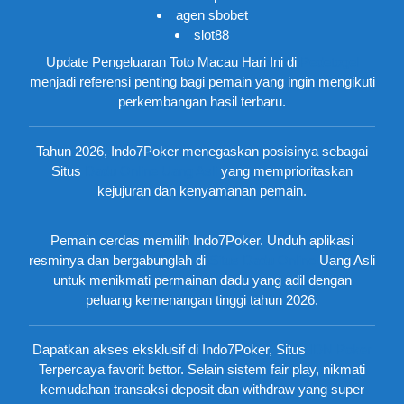
agen sbobet
slot88
Update Pengeluaran Toto Macau Hari Ini di
Pedetogel
menjadi referensi penting bagi pemain yang ingin mengikuti
perkembangan hasil terbaru.
Tahun 2026, Indo7Poker menegaskan posisinya sebagai
Situs
Dadu Online Uang Asli
yang memprioritaskan
kejujuran dan kenyamanan pemain.
Pemain cerdas memilih Indo7Poker. Unduh aplikasi
resminya dan bergabunglah di
Situs Dadu Online
Uang Asli
untuk menikmati permainan dadu yang adil dengan
peluang kemenangan tinggi tahun 2026.
Dapatkan akses eksklusif di Indo7Poker, Situs
IDN Poker
Terpercaya favorit bettor. Selain sistem fair play, nikmati
kemudahan transaksi deposit dan withdraw yang super