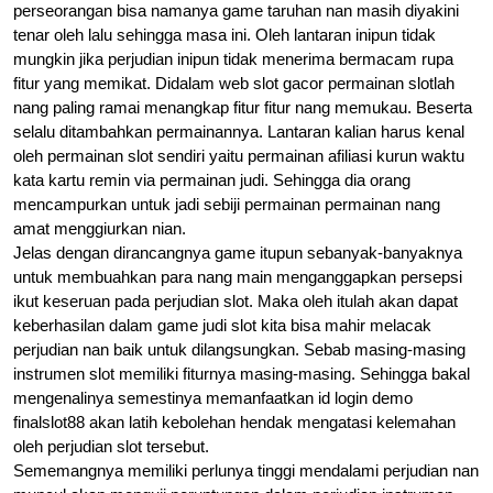
perseorangan bisa namanya game taruhan nan masih diyakini
tenar oleh lalu sehingga masa ini. Oleh lantaran inipun tidak
mungkin jika perjudian inipun tidak menerima bermacam rupa
fitur yang memikat. Didalam web slot gacor permainan slotlah
nang paling ramai menangkap fitur fitur nang memukau. Beserta
selalu ditambahkan permainannya. Lantaran kalian harus kenal
oleh permainan slot sendiri yaitu permainan afiliasi kurun waktu
kata kartu remin via permainan judi. Sehingga dia orang
mencampurkan untuk jadi sebiji permainan permainan nang
amat menggiurkan nian.
Jelas dengan dirancangnya game itupun sebanyak-banyaknya
untuk membuahkan para nang main menganggapkan persepsi
ikut keseruan pada perjudian slot. Maka oleh itulah akan dapat
keberhasilan dalam game judi slot kita bisa mahir melacak
perjudian nan baik untuk dilangsungkan. Sebab masing-masing
instrumen slot memiliki fiturnya masing-masing. Sehingga bakal
mengenalinya semestinya memanfaatkan id login demo
finalslot88 akan latih kebolehan hendak mengatasi kelemahan
oleh perjudian slot tersebut.
Sememangnya memiliki perlunya tinggi mendalami perjudian nan