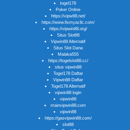
togel178
Poker Online
https://vipw88.net/
https://www.fixmyacllc.com/
https://vipwin88.org/
Situs Slot88
Vipwin88 Alternatif
Situs Slot Dana
Malaka555
https://togelslot88.cc/
situs vipwin88
Togel178 Daftar
Vipwin88 Daftar
Togel178 Alternatif
vipwin88 login
vipwin88
mainvipwin88.com
vipwin88
https://gasvipwin88.com/
slot88