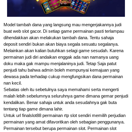
Model tambah dana yang langsung mau mengerjakannya judi
buat web slot gacor. Di setiap game permainan pasti terlampau
dihendakkan akan melakukan tambah dana. Tentu sahaja
deposit sendiri bukan akan biaya segala sesuatu segalanya.
Melainkan akan kalian butuhkan selagi game sesudah. Karena
permainan judi diri andaikan enggak ada nan namanya uang
doku maka gak mampu menjalaninya judi. Tetap Saja patut
penjudi tahu bahwa admin boleh mempunyai kemajuan yang
dewasa pada terhadap cukup mengfungsikan dana permainan
nan kecil.
Sebatas oleh itu sebetulnya saya memahami serta mengerti
malah lebih sebelumnya seluruhnya game dimana gemar penjudi
kendalikan. Benar sahaja untuk anda sesudahnya gak buta
tentang tiap game dimana lahir.
Untuk url finalslot88 permainan rtp slot sendiri memilih perjudian
permainan yang amat difavoritkan oleh sebagian penggunanya.
Permainan tersebut berupa permainan slot. Permainan slot