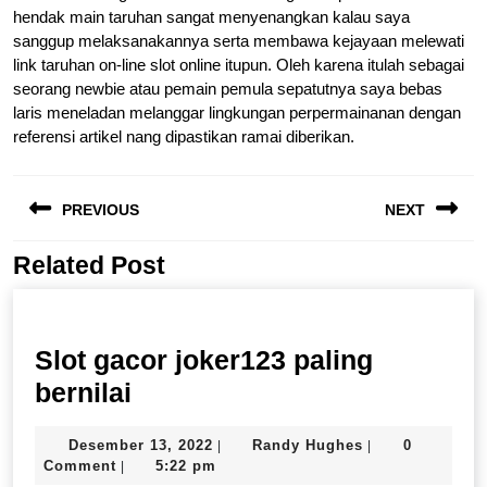
hendak main taruhan sangat menyenangkan kalau saya
sanggup melaksanakannya serta membawa kejayaan melewati
link taruhan on-line slot online itupun. Oleh karena itulah sebagai
seorang newbie atau pemain pemula sepatutnya saya bebas
laris meneladan melanggar lingkungan perpermainanan dengan
referensi artikel nang dipastikan ramai diberikan.
Navigasi
PREVIOUS
NEXT
pos
Related Post
Previous
Next
post:
post:
Slot gacor joker123 paling
Slot
bernilai
gacor
Desember
Randy
Desember 13, 2022
Randy Hughes
0
|
|
joker123
13,
Hughes
Comment
5:22 pm
|
2022