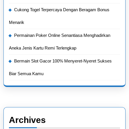
Cukong Togel Terpercaya Dengan Beragam Bonus
Menarik
Permainan Poker Online Senantiasa Menghadirkan
Aneka Jenis Kartu Remi Terlengkap
Bermain Slot Gacor 100% Menyeret-Nyeret Sukses
Biar Semua Kamu
Archives