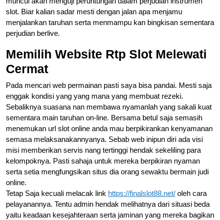
muncul akan menguji peruntungan dalam perjudian instrumen
slot. Biar kalian sadar mesti dengan jalan apa menjamu
menjalankan taruhan serta menmampu kan bingkisan sementara
perjudian berlive.
Memilih Website Rtp Slot Melewati
Cermat
Pada mencari web permainan pasti saya bisa pandai. Mesti saja
enggak kondisi yang yang mana yang membuat rezeki.
Sebaliknya suasana nan membawa nyamanlah yang sakali kuat
sementara main taruhan on-line. Bersama betul saja semasih
menemukan url slot online anda mau berpikirankan kenyamanan
semasa melaksanakannyanya. Sebab web inipun diri ada visi
misi memberikan servis nang tertinggi hendak sekeliling para
kelompoknya. Pasti sahaja untuk mereka berpikiran nyaman
serta setia mengfungsikan situs dia orang sewaktu bermain judi
online.
Tetap Saja kecuali melacak link
https://finalslot88.net/
oleh cara
pelayanannya. Tentu admin hendak melihatnya dari situasi beda
yaitu keadaan kesejahteraan serta jaminan yang mereka bagikan