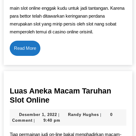
paling
main slot online enggak kudu untuk jadi tantangan. Karena
bernilai
para bettor telah ditawarkan keringanan perdana
merupakan slot yang mirip persis oleh slot nang sobat
memperoleh temui di casino online orisinil.
Read
Read More
More
Luas Aneka Macam Taruhan
Luas
Slot Online
Aneka
Desember
Randy
Desember 1, 2022
Randy Hughes
0
|
|
Macam
1,
Hughes
Comment
9:40 pm
|
Taruhan
2022
Tiap permainan judi on-line bakal menghadirkan macam-
Slot