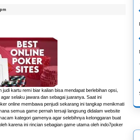
 pm
di kartu remi biar kalian bisa mendapat berlebihan opsi,
ar selaku jawara dan sebagai juaranya. Saat ini
poker online membawa penjudi sekarang ini tangkap menikmati
ana semua game pernah tersaji langsung didalam website
-macam kategori gamenya agar selebihnya kelonggaran buat
u oleh karena ini rincian sebagian game utama oleh indo7poker