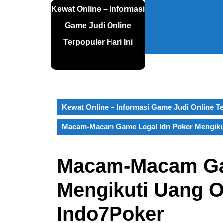
Skip
Kewat Online – Informasi
to
Game Judi Online
content
Skip
Terpopuler Hari Ini
to
content
Kewat Online – Informasi Game Judi Online Ter
Macam-Macam Game Legal Idn Poker Mengikuti
Macam-Macam Gam
Mengikuti Uang Or
Indo7Poker