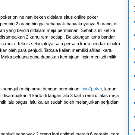
 poker online nan beken didalam situs online poker
pemain 2 orang hingga sebanyak-banyaknyanya 9 orang, di
an yang berdiri didalam meja permainan. Sehabis ini ketika
l disampaikan 2 kartu remi setiap . Belakangan lama bandar
as meja. Teknis selanjutnya satu persatu kartu hendak dibuka
n oleh para penjudi. Tatkala kalian memiliki afiliasi kartu
a. Maka peluang guna dapatkan kemajuan ingin menjadi milik
an sungguh mirip amat dengan permainan
indo7poker
, lamun
sampaikan 4 kartu di tangan lalu 3 kartu remi di atas meja
ntik lalu bagus, lalu kalian sudah boleh melanjurkan perjudian
judi sebanyak 2 orang lagi optimal meraih 6 pemain, cara