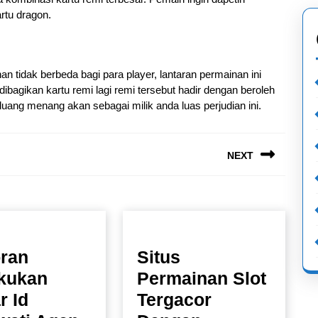
rtu dragon.
tidak berbeda bagi para player, lantaran permainan ini
 dibagikan kartu remi lagi remi tersebut hadir dengan beroleh
eluang menang akan sebagai milik anda luas perjudian ini.
NEXT
Next
post:
ran
Situs
kukan
Permainan Slot
r Id
Tergacor