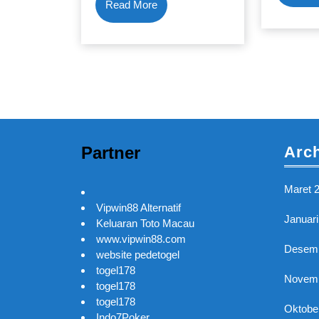
Read
Read More
More
Partner
Arc
Maret 
Vipwin88 Alternatif
Januari
Keluaran Toto Macau
www.vipwin88.com
Desemb
website pedetogel
togel178
Novemb
togel178
togel178
Oktobe
Indo7Poker