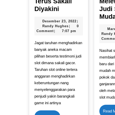
Terus Sakali
Mele
Permainan
Diyakini
Judi 
Slot
Muda
Desember
Desember 23, 2022
|
Online
Randy
23,
Randy Hughes
0
|
Mare
Yang
Hughes
2022
Comment
7:07 pm
|
Randy 
Konstruktif
Comme
Jagat taruhan menghadirkan
Terus
banyak aneka macam
Nasihat slot mudah menang
Sakali
pilihan beserta testimoni judi
membiark
Diyakini
slot dimana sakali gacor.
baru dari
Taruhan slot online tertera
mudah me
anggaran menghadirkan
pokok d
keberuntungan nang
ganjarann
menyelenggarakan para
oleh mel
penjudi yakin barangkali
slot mud
game ini artinya
Read 