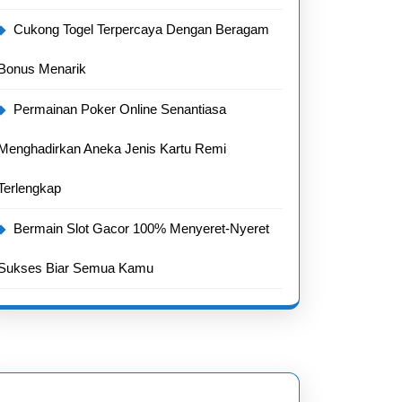
Cukong Togel Terpercaya Dengan Beragam
Bonus Menarik
Permainan Poker Online Senantiasa
Menghadirkan Aneka Jenis Kartu Remi
Terlengkap
Bermain Slot Gacor 100% Menyeret-Nyeret
Sukses Biar Semua Kamu