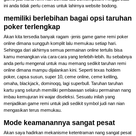
ini anda tidak perlu cemas untuk lahirnya website bodong.
memiliki berlebihan bagai opsi taruhan
poker terlengkap
Akan kita tersedia banyak ragam -jenis game game remi poker
online dimana sungguh komplit lalu memukau setiap hari.
Sehingga dari akhirnya semua permainan online tertulis bisa
kamu menangkan via cara-cara yang terlebih-lebih. Itu sebabnya
anda perlu mengenal untuk mau memang sedikit taruhan remi
online dimana mampu dijalankan kini. Seperti texas holdem
poker, capsa susun, super 10, ceme online, ceme keliling,
omaha, blackjack, dominoqq, lagi superbull. Taruhan taruhan
kartu yang seluruh memiliki pembawaan selaku permainan nang
imbau kemujuran ini wajar diseleksi. Sesuatu inilah yang
menjadikan game remi untuk jadi sedikit symbol judi nan nian
mengasikan terus memukau.
Mode keamanannya sangat pesat
Akan saya hadirkan mekanisme ketentraman nang sangat pesat