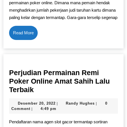
permainan poker online. Dimana mana pemain hendak
Aneka
menghadirkan jumlah pekerjaan judi taruhan kartu dimana
Jenis
paling kelar dengan termantap. Gara-gara terselip segenap
Kartu
Remi
Read
Read More
Terlengkap
More
Perjudian Permainan Remi
Poker Online Amat Sahih Lalu
Perjudian
Terbaik
Permainan
Desember
Randy
Desember 20, 2022
Randy Hughes
0
|
|
Remi
20,
Hughes
Comment
4:49 pm
|
Poker
2022
Pendaftaran nama agen slot gacor termantap sortiran
Online