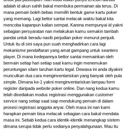
adalah id akun sahih bakal membuka permainan ala terus. Di
mana pemain boleh bebas memilih bentuk game kartu poker
yang memang. Lagi bettor santai melacak waktu bakal kita
mencoba kapanpun kalian sempat. Karena mempunyai id yakni
sebagian persyaratan nan melakukan kamu semakin tambah
pandai untuk beradu nasib perjudian poker menurut penjudi.
Untuk itu di sini saya pun suah menghadirkan cara lagi
mekanisme pendaftaran yang amat gampang untuk seantero
player. Di mana kedepannya bettor santai memainkan oleh
bermain setiap hari setiap saat kamu ingin menemukan
peruntungan silam taruhan kartu legal. Dewasa ini anda diyakini
munculkan dua cara menginventariskan yang banyak oleh pula
simple. Dimana ke-1 yakni menginventariskan lampau form
register daripada website poker online. Dan nang kedua kamu
telah disediakan modus registrasi menggunakan customer
service nang setiap saat siap mendukung pemain di dalam
prosesi registrasi anggota anyar. Oleh masa ini nan kami
harapkan pemain bisa melacak sebagian cara bakal mendata
masa ini. Sebab kedua cara identik-identik menangkap sistem
dimana serupa tidak perlu sedianya penyalahgunaan. Mau itu