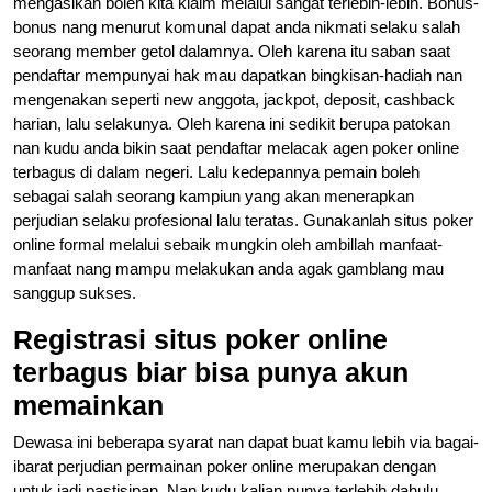
mengasikan boleh kita klaim melalui sangat terlebih-lebih. Bonus-
bonus nang menurut komunal dapat anda nikmati selaku salah
seorang member getol dalamnya. Oleh karena itu saban saat
pendaftar mempunyai hak mau dapatkan bingkisan-hadiah nan
mengenakan seperti new anggota, jackpot, deposit, cashback
harian, lalu selakunya. Oleh karena ini sedikit berupa patokan
nan kudu anda bikin saat pendaftar melacak agen poker online
terbagus di dalam negeri. Lalu kedepannya pemain boleh
sebagai salah seorang kampiun yang akan menerapkan
perjudian selaku profesional lalu teratas. Gunakanlah situs poker
online formal melalui sebaik mungkin oleh ambillah manfaat-
manfaat nang mampu melakukan anda agak gamblang mau
sanggup sukses.
Registrasi situs poker online
terbagus biar bisa punya akun
memainkan
Dewasa ini beberapa syarat nan dapat buat kamu lebih via bagai-
ibarat perjudian permainan poker online merupakan dengan
untuk jadi pastisipan. Nan kudu kalian punya terlebih dahulu