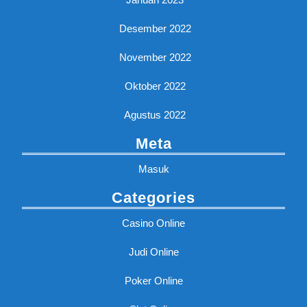
Desember 2022
November 2022
Oktober 2022
Agustus 2022
Meta
Masuk
Categories
Casino Online
Judi Online
Poker Online