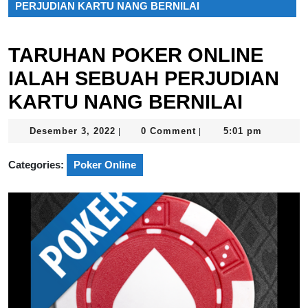
PERJUDIAN KARTU NANG BERNILAI
TARUHAN POKER ONLINE
IALAH SEBUAH PERJUDIAN
KARTU NANG BERNILAI
Desember
Desember 3, 2022
0 Comment
5:01 pm
|
|
3,
2022
Categories:
Poker Online