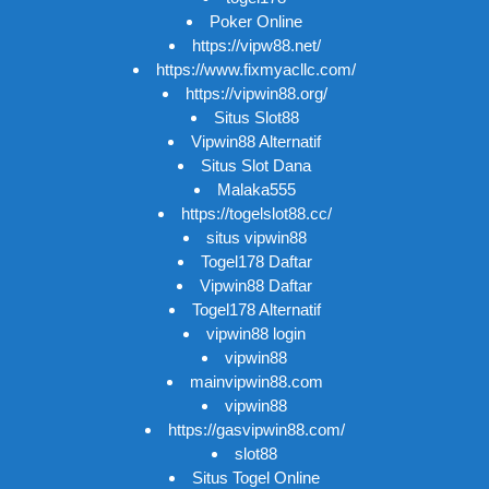
Poker Online
https://vipw88.net/
https://www.fixmyacllc.com/
https://vipwin88.org/
Situs Slot88
Vipwin88 Alternatif
Situs Slot Dana
Malaka555
https://togelslot88.cc/
situs vipwin88
Togel178 Daftar
Vipwin88 Daftar
Togel178 Alternatif
vipwin88 login
vipwin88
mainvipwin88.com
vipwin88
https://gasvipwin88.com/
slot88
Situs Togel Online