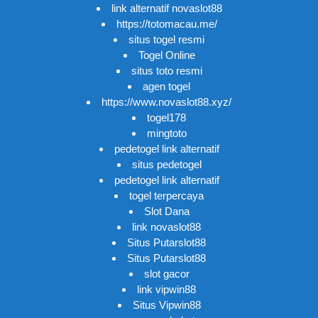
link alternatif novaslot88
https://totomacau.me/
situs togel resmi
Togel Online
situs toto resmi
agen togel
https://www.novaslot88.xyz/
togel178
mingtoto
pedetogel link alternatif
situs pedetogel
pedetogel link alternatif
togel terpercaya
Slot Dana
link novaslot88
Situs Putarslot88
Situs Putarslot88
slot gacor
link vipwin88
Situs Vipwin88