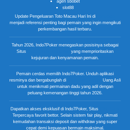
agen sbobet
slot88
Update Pengeluaran Toto Macau Hari Ini di
Pedetogel
menjadi referensi penting bagi pemain yang ingin mengikuti
perkembangan hasil terbaru.
Tahun 2026, Indo7Poker menegaskan posisinya sebagai
Situs
Dadu Online Uang Asli
yang memprioritaskan
kejujuran dan kenyamanan pemain.
Pemain cerdas memilih Indo7Poker. Unduh aplikasi
resminya dan bergabunglah di
Situs Dadu Online
Uang Asli
untuk menikmati permainan dadu yang adil dengan
peluang kemenangan tinggi tahun 2026.
Dapatkan akses eksklusif di Indo7Poker, Situs
IDN Poker
Terpercaya favorit bettor. Selain sistem fair play, nikmati
kemudahan transaksi deposit dan withdraw yang super
cepat demi kepuasan bermain maksimal.