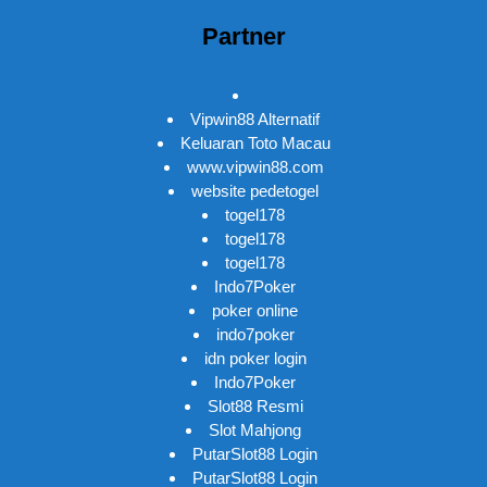
Partner
Vipwin88 Alternatif
Keluaran Toto Macau
www.vipwin88.com
website pedetogel
togel178
togel178
togel178
Indo7Poker
poker online
indo7poker
idn poker login
Indo7Poker
Slot88 Resmi
Slot Mahjong
PutarSlot88 Login
PutarSlot88 Login