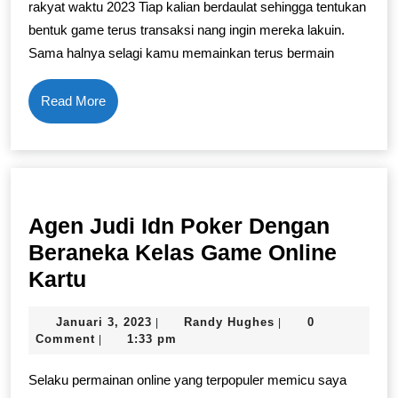
rakyat waktu 2023 Tiap kalian berdaulat sehingga tentukan
Amat
bentuk game terus transaksi nang ingin mereka lakuin.
Sahih
Sama halnya selagi kamu memainkan terus bermain
Lalu
Terbaik
Read
Read More
More
Agen Judi Idn Poker Dengan
Beraneka Kelas Game Online
Agen
Kartu
Judi
Januari
Randy
Januari 3, 2023
Randy Hughes
0
|
|
Idn
3,
Hughes
Comment
1:33 pm
|
Poker
2023
Selaku permainan online yang terpopuler memicu saya
Dengan