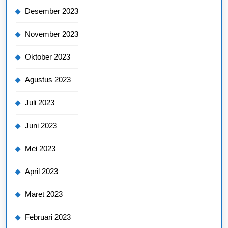
Desember 2023
November 2023
Oktober 2023
Agustus 2023
Juli 2023
Juni 2023
Mei 2023
April 2023
Maret 2023
Februari 2023