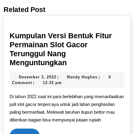
Related Post
Previous
Next
post:
post:
Kumpulan Versi Bentuk Fitur
Permainan Slot Gacor
Terunggul Nang
Kumpulan
Menguntungkan
Versi
Desember
Randy
Desember 3, 2022
Randy Hughes
0
|
|
Bentuk
3,
Hughes
Comment
12:32 pm
|
Fitur
2022
Di tahun 2022 saat ini para berlebihan yang memanfaatkan
Permainan
judi slot gacor terpercaya untuk jadi lahan penghasilan
Slot
paling bermanfaat. Melewati taruhan itupun bettor mau
Gacor
diberikan bagian bisa mempunyai jutaan rupiah
Terunggul
Nang