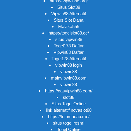
https://vipwin88.org/
Situs Slot88
Vipwin88 Alternatif
Situs Slot Dana
Malaka555
https://togelslot88.cc/
situs vipwin88
Togel178 Daftar
Vipwin88 Daftar
Togel178 Alternatif
vipwin88 login
vipwin88
mainvipwin88.com
vipwin88
https://gasvipwin88.com/
slot88
Situs Togel Online
link alternatif novaslot88
https://totomacau.me/
situs togel resmi
Togel Online