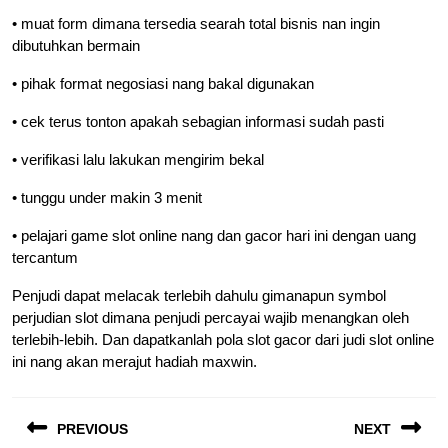
• muat form dimana tersedia searah total bisnis nan ingin
dibutuhkan bermain
• pihak format negosiasi nang bakal digunakan
• cek terus tonton apakah sebagian informasi sudah pasti
• verifikasi lalu lakukan mengirim bekal
• tunggu under makin 3 menit
• pelajari game slot online nang dan gacor hari ini dengan uang
tercantum
Penjudi dapat melacak terlebih dahulu gimanapun symbol
perjudian slot dimana penjudi percayai wajib menangkan oleh
terlebih-lebih. Dan dapatkanlah pola slot gacor dari judi slot online
ini nang akan merajut hadiah maxwin.
Navigasi
PREVIOUS
NEXT
pos