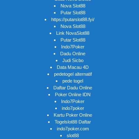
Nova Slot88
Putar Slot88
https://putarslot88.fyi/
Nova Slot88
Link NovaSlot88
Putar Slot88
Indo7Poker
Dadu Online
Judi Sicbo
Data Macau 4D
pedetogel alternatif
pede togel
Daftar Dadu Online
Poker Online IDN
Indo7Poker
indo7poker
Kartu Poker Online
Togelslot88 Daftar
indo7poker.com
slot88