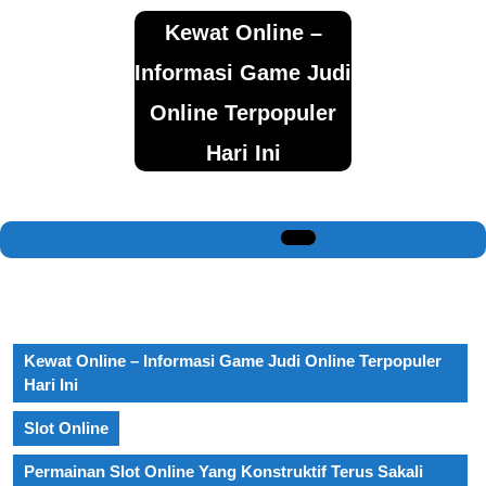
Skip
Kewat Online –
to
content
Informasi Game Judi
Skip
to
Online Terpopuler
content
Hari Ini
Open
Button
Kewat Online – Informasi Game Judi Online Terpopuler
Hari Ini
Slot Online
Permainan Slot Online Yang Konstruktif Terus Sakali