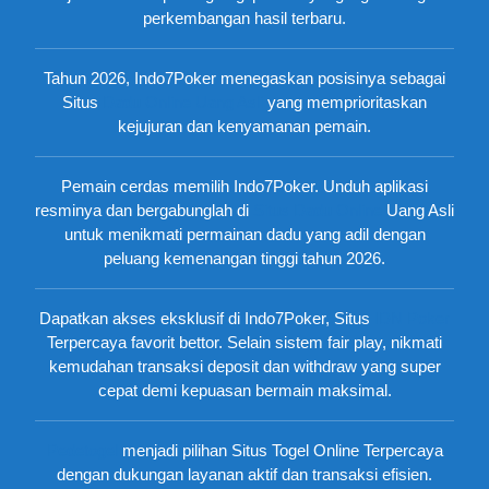
perkembangan hasil terbaru.
Tahun 2026, Indo7Poker menegaskan posisinya sebagai
Situs
Dadu Online Uang Asli
yang memprioritaskan
kejujuran dan kenyamanan pemain.
Pemain cerdas memilih Indo7Poker. Unduh aplikasi
resminya dan bergabunglah di
Situs Dadu Online
Uang Asli
untuk menikmati permainan dadu yang adil dengan
peluang kemenangan tinggi tahun 2026.
Dapatkan akses eksklusif di Indo7Poker, Situs
IDN Poker
Terpercaya favorit bettor. Selain sistem fair play, nikmati
kemudahan transaksi deposit dan withdraw yang super
cepat demi kepuasan bermain maksimal.
Pedetogel
menjadi pilihan Situs Togel Online Terpercaya
dengan dukungan layanan aktif dan transaksi efisien.