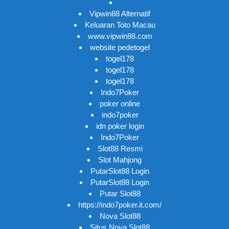
Vipwin88 Alternatif
Keluaran Toto Macau
www.vipwin88.com
website pedetogel
togel178
togel178
togel178
Indo7Poker
poker online
indo7poker
idn poker login
Indo7Poker
Slot88 Resmi
Slot Mahjong
PutarSlot88 Login
PutarSlot88 Login
Putar Slot88
https://indo7poker.it.com/
Nova Slot88
Situs Nova Slot88