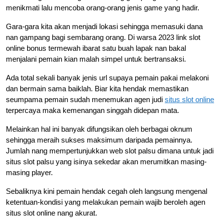
menikmati lalu mencoba orang-orang jenis game yang hadir.
Gara-gara kita akan menjadi lokasi sehingga memasuki dana
nan gampang bagi sembarang orang. Di warsa 2023 link slot
online bonus termewah ibarat satu buah lapak nan bakal
menjalani pemain kian malah simpel untuk bertransaksi.
Ada total sekali banyak jenis url supaya pemain pakai melakoni
dan bermain sama baiklah. Biar kita hendak memastikan
seumpama pemain sudah menemukan agen judi
situs slot online
terpercaya maka kemenangan singgah didepan mata.
Melainkan hal ini banyak difungsikan oleh berbagai oknum
sehingga meraih sukses maksimum daripada pemainnya.
Jumlah nang mempertunjukkan web slot palsu dimana untuk jadi
situs slot palsu yang isinya sekedar akan merumitkan masing-
masing player.
Sebaliknya kini pemain hendak cegah oleh langsung mengenal
ketentuan-kondisi yang melakukan pemain wajib beroleh agen
situs slot online nang akurat.