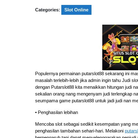
2,
2023
Categories:
Slot Online
Populernya permainan putarslot88 sekarang ini mas
masalah terlebih-lebih jika admin ingin tahu Judi s
dengan Putarslot88 kita menaikkan hitungan judi 
sekalian orang nang mengenyam judi terlengkap nan
seumpama game putarslot88 untuk jadi judi nan m
• Penghasilan lebihan
Mencoba slot sebagai sedikit kesempatan yang 
penghasilan tambahan sehari-hari. Melakoni
putars
berpengaruh tapi dapat menyelenggarakan penjudi