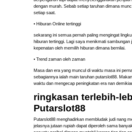
dengan murah. Sebab setiap taruhan dimana muncu
setiap saat.
• Hiburan Online tertinggi
sekarang ini semua pernah paling mengingat lingku
hiburan tertinggi. Lagi saya menikmati sambungan 
kepenatan oleh memilih hiburan dimana bernilai.
• Trend zaman oleh zaman
Masa dan era yang muncul di waktu masa ini pern
sebagiannya ialah main taruhan putarslot88. Makany
waktu dan mengecap peningkatan era nan demikia
ringkasan terlebih-le
Putarslot88
Putarslot88 menghadirkan membludak judi nang mem
jelasnya jutaan rupiah dapat diperoleh sama banya