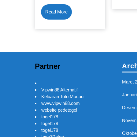
Read
Read More
More
Partner
Arc
Maret 
Vipwin88 Alternatif
Januari
Keluaran Toto Macau
www.vipwin88.com
Desemb
website pedetogel
togel178
Novemb
togel178
togel178
Oktobe
Indo7Poker