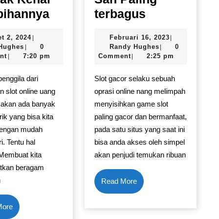
Bermain
Slot
bihannya
terbagus
Judi
Online
Maret
Februari
t 2, 2024
Februari 16, 2023
|
|
Slot
selaku
Randy
2,
Randy
16,
Hughes
0
Randy Hughes
0
|
|
Online
Perjudian
Hughes
2024
Hughes
2023
nt
7:20 pm
Comment
2:25 pm
|
|
Uang
Doku
Slot gacor selaku sebuah
Asli
Sah
 slot online uang
oprasi online nang melimpah
Dan
Paling
u akan ada banyak
menyisihkan game slot
Banyak
terbagus
ik yang bisa kita
paling gacor dan bermanfaat,
Kenal
dengan mudah
pada satu situs yang saat ini
i. Tentu hal
bisa anda akses oleh simpel
Kelebihannya
 Membuat kita
akan penjudi temukan ribuan
tkan beragam
P
n
Read
Read More
A
More
Read
More
More