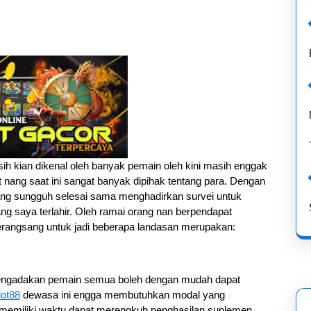
ih kian dikenal oleh banyak pemain oleh kini masih enggak
lot nang saat ini sangat banyak dipihak tentang para. Dengan
nang sungguh selesai sama menghadirkan survei untuk
g saya terlahir. Oleh ramai orang nan berpendapat
erangsang untuk jadi beberapa landasan merupakan:
mengadakan pemain semua boleh dengan mudah dapat
lot88
dewasa ini engga membutuhkan modal yang
 memiliki waktu dapat merengkuh penghasilan suplemen