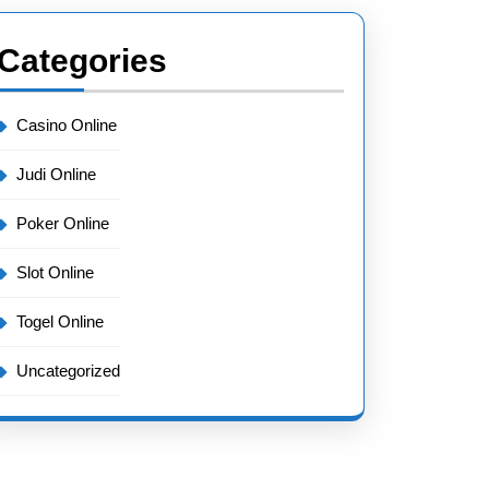
Categories
Casino Online
Judi Online
Poker Online
Slot Online
Togel Online
Uncategorized