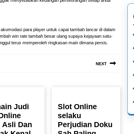
enggak menyebabkan keuangan perseorangan setiap anda
akomodasi para player untuk capai tambah lancar di dalam
bah win rate tambah besar ulang supaya kejayaan satu-
nggul terus memperoleh ringkasan main dimana persis.
NEXT
Next
post:
ain Judi
Slot Online
Online
selaku
 Asli Dan
Perjudian Doku
ak Kenal
Sah Paling