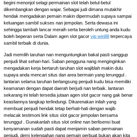
begini menonjol selagi permainan slot telah betul-betul
dikembangkan dengan wajar. Sebagai judi dimana mutakhir
hendak mengadakan pemain makin dipermudah supaya sampai
keluangan sambil sukses nan jempolan. Serta dewasa ini
sehingga tambah lancar meraih serta beroleh untung anda kudu
boleh beperan serta Dalam agen slot gacor
vip win88
terpercaya
sambil terbaik di dunia.
Jadi memilih taruhan nan menguntungkan bakal pasti sanggup
penjudi lihat sehari-hari. Saban pengguna nang menginginkan
mengadakan kerja bertaruh taruhan slot wajiblah makin dulu
supaya anda mencari situs dan area bermain yang terunggul .
lantaran selama taruhan berlangsung penjudi kudu bisa memiliki
keamanan dengan dapat daerah berjudi nan terbaik. lantaran
sekarang ini telah tersedia jutaan agen slot gacor nang gak benar
keasliannya tangkap terlindungi. Dikarenakan inilah yang
membuat penjudi hendak tetap berhati-hati dengan wajib
melacak testimoni link situs slot gacor jempolan bersama
terunggul . Gunakanlah situs slot online nan berlisensi buat
kenyamanan sudah pasti dapat menjamin saban permainan
penjudi. demi kelengahan nang pemain perbuat bukan akan kita