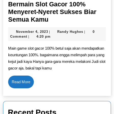
Bermain Slot Gacor 100%
Menyeret-Nyeret Sukses Biar
Bermain
Semua Kamu
Slot
November
Randy
November 4, 2023
Randy Hughes
0
|
|
Gacor
4,
Hughes
Comment
4:20 pm
|
100%
2023
Main game slot gacor 100% betul saja akan mendapatkan
Menyeret-
keuntungan 100%. bagaimana engga melimpah para yang
Nyeret
kejut jadi kaya Hanya gara-gara mereka melakoni Judi slot
Sukses
gacor aja. bakal tapi kamu
Biar
Semua
Read
Read More
Kamu
More
Recent Posts