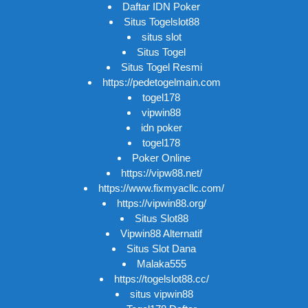
Daftar IDN Poker
Situs Togelslot88
situs slot
Situs Togel
Situs Togel Resmi
https://pedetogelmain.com
togel178
vipwin88
idn poker
togel178
Poker Online
https://vipw88.net/
https://www.fixmyacllc.com/
https://vipwin88.org/
Situs Slot88
Vipwin88 Alternatif
Situs Slot Dana
Malaka555
https://togelslot88.cc/
situs vipwin88