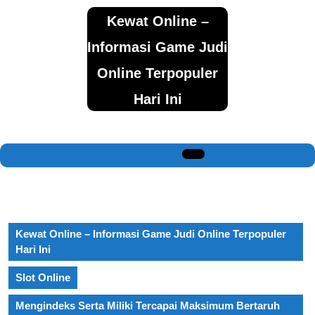
Skip
Kewat Online –
to
content
Informasi Game Judi
Skip
to
Online Terpopuler
content
Hari Ini
Open
Button
Kewat Online – Informasi Game Judi Online Terpopuler
Hari Ini
Slot Online
Mengindeks Serta Miliki Tercapai Maksimum Bertaruh