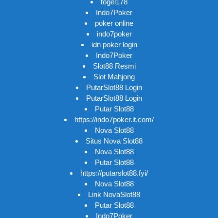
togel178
Indo7Poker
poker online
indo7poker
idn poker login
Indo7Poker
Slot88 Resmi
Slot Mahjong
PutarSlot88 Login
PutarSlot88 Login
Putar Slot88
https://indo7poker.it.com/
Nova Slot88
Situs Nova Slot88
Nova Slot88
Putar Slot88
https://putarslot88.fyi/
Nova Slot88
Link NovaSlot88
Putar Slot88
Indo7Poker