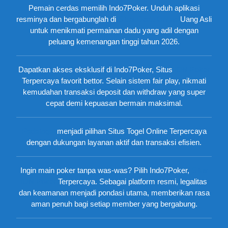
Pemain cerdas memilih Indo7Poker. Unduh aplikasi
resminya dan bergabunglah di
Situs Dadu Online
Uang Asli
untuk menikmati permainan dadu yang adil dengan
peluang kemenangan tinggi tahun 2026.
Dapatkan akses eksklusif di Indo7Poker, Situs
IDN Poker
Terpercaya favorit bettor. Selain sistem fair play, nikmati
kemudahan transaksi deposit dan withdraw yang super
cepat demi kepuasan bermain maksimal.
Pedetogel
menjadi pilihan Situs Togel Online Terpercaya
dengan dukungan layanan aktif dan transaksi efisien.
Ingin main poker tanpa was-was? Pilih Indo7Poker,
Situs
IDN Poker
Terpercaya. Sebagai platform resmi, legalitas
dan keamanan menjadi pondasi utama, memberikan rasa
aman penuh bagi setiap member yang bergabung.