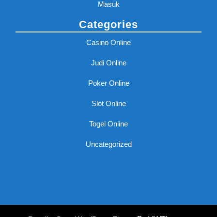
Masuk
Categories
Casino Online
Judi Online
Poker Online
Slot Online
Togel Online
Uncategorized
Sc