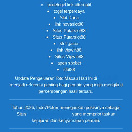
pedetogel link alternatif
togel terpercaya
Slot Dana
link novaslot88
Situs Putarslot88
Situs Putarslot88
slot gacor
link vipwin88
Situs Vipwin88
agen sbobet
slot88
Update Pengeluaran Toto Macau Hari Ini di
Pedetogel
menjadi referensi penting bagi pemain yang ingin mengikuti
perkembangan hasil terbaru.
Tahun 2026, Indo7Poker menegaskan posisinya sebagai
Situs
Dadu Online Uang Asli
yang memprioritaskan
kejujuran dan kenyamanan pemain.