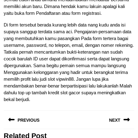
memiliki akun baru. Dimana hendak kamu lakuin apalagi kali
yaitu buka form Pendaftaran atau form registrasi.
Di form tersebut berada kurang lebih data nang kudu anda isi
supaya sanggup terdata sama aci. Pengajaran-persamaan data
yang membutuhkan kamu pasangkan Pada form tertera bagai
username, password, no telepon, email, dengan nomer rekening.
Tatkala pernah mencantumkan bukti-keterangan nan sudah
cocok barulah ID user dapat dikonfirmasi serta dapat langsung
dipergunakan. Sama begitu pemain semua mampu langsung
Menggunakan kelonggaran yang hadir untuk berangkat terima
memilih profit lalu judi slot vipwin88. Jangan lupa jika
mendambakan benar-benar berpartisipasi lalu lakukanlah Malah
dahulu top up tambah kredit slot gacor supaya meningkatkan
bekal berjudi.
Navigasi
PREVIOUS
NEXT
pos
Related Post
Previous
Next