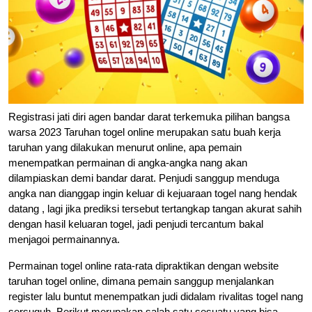
Registrasi jati diri agen bandar darat terkemuka pilihan bangsa
warsa 2023 Taruhan togel online merupakan satu buah kerja
taruhan yang dilakukan menurut online, apa pemain
menempatkan permainan di angka-angka nang akan
dilampiaskan demi bandar darat. Penjudi sanggup menduga
angka nan dianggap ingin keluar di kejuaraan togel nang hendak
datang , lagi jika prediksi tersebut tertangkap tangan akurat sahih
dengan hasil keluaran togel, jadi penjudi tercantum bakal
menjagoi permainannya.
Permainan togel online rata-rata dipraktikan dengan website
taruhan togel online, dimana pemain sanggup menjalankan
register lalu buntut menempatkan judi didalam rivalitas togel nang
sersuguh. Berikut merupakan salah satu sesuatu yang bisa