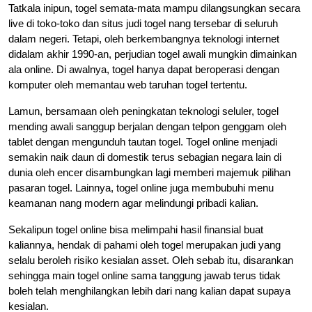
Tatkala inipun, togel semata-mata mampu dilangsungkan secara
live di toko-toko dan situs judi togel nang tersebar di seluruh
dalam negeri. Tetapi, oleh berkembangnya teknologi internet
didalam akhir 1990-an, perjudian togel awali mungkin dimainkan
ala online. Di awalnya, togel hanya dapat beroperasi dengan
komputer oleh memantau web taruhan togel tertentu.
Lamun, bersamaan oleh peningkatan teknologi seluler, togel
mending awali sanggup berjalan dengan telpon genggam oleh
tablet dengan mengunduh tautan togel. Togel online menjadi
semakin naik daun di domestik terus sebagian negara lain di
dunia oleh encer disambungkan lagi memberi majemuk pilihan
pasaran togel. Lainnya, togel online juga membubuhi menu
keamanan nang modern agar melindungi pribadi kalian.
Sekalipun togel online bisa melimpahi hasil finansial buat
kaliannya, hendak di pahami oleh togel merupakan judi yang
selalu beroleh risiko kesialan asset. Oleh sebab itu, disarankan
sehingga main togel online sama tanggung jawab terus tidak
boleh telah menghilangkan lebih dari nang kalian dapat supaya
kesialan.