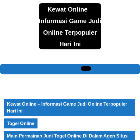
Skip
Kewat Online –
to
content
Informasi Game Judi
Skip
to
Online Terpopuler
content
Hari Ini
Open
Button
Kewat Online – Informasi Game Judi Online Terpopuler
Hari Ini
Togel Online
Main Permainan Judi Togel Online Di Dalam Agen Situs