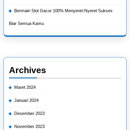
Bermain Slot Gacor 100% Menyeret-Nyeret Sukses
Biar Semua Kamu
Archives
Maret 2024
Januari 2024
Desember 2023
November 2023