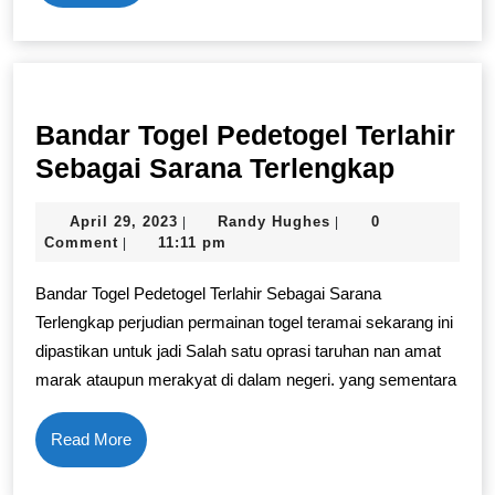
JUTA
More
RUPIAH
Bandar Togel Pedetogel Terlahir
Bandar
Sebagai Sarana Terlengkap
Togel
April
Randy
April 29, 2023
Randy Hughes
0
|
|
Pedeto
29,
Hughes
Comment
11:11 pm
|
Terlahir
2023
Bandar Togel Pedetogel Terlahir Sebagai Sarana
Sebaga
Terlengkap perjudian permainan togel teramai sekarang ini
Sarana
dipastikan untuk jadi Salah satu oprasi taruhan nan amat
Terleng
marak ataupun merakyat di dalam negeri. yang sementara
Read
Read More
More