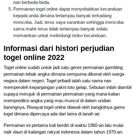
nan berbeda-beda.
Permainan togel online dapat menyebabkan kecanduan
kepada anda dimana terlampau banyak terkadang
mencoba. Jadi, terus saya sarankan sehingga mencoba
sama mahir terus tidak terlampau banyak selalu
memainkan untuk melindungi risiko kecanduan.
Informasi dari histori perjudian
togel online 2022
Togel online sudah untuk jadi satu genre permainan gambling
permainan tebak angka dimana sempurna dikenal oleh warga
negara dalam negeri. Togel pribadi ialah satu nama nan
memperoleh kepanjangan yakni toto gelap. Sebutan inilah diambil
supaya merujuk di permainan permainan yang mana kalian
memprediksi angka yang mau muncul di dalam undian
barengnya. Riwayat togel online diawali oleh bangkitnya game
togel dimana dipercaya ada dari lama di tanah air.
Permainan ini pertama kali berdiri di waktu 1960-an lalu mulai
naik daun di kalangan rakyat indonesia dalam tahun 1970-an.