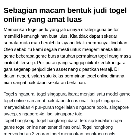
Sebagian macam bentuk judi togel
online yang amat luas
Memainkan togel perlu yang jati dirinya strategi guna bettor
memiliki kemungkinan buat lulus. Kita tidak dapat sekedar
semata-mata mau beroleh kejayaan tidak mempunyai tindakan.
Oleh sebab itu kami segala mesti untuk mengerti aneka fitur
genre beberapa genre bursa taruhan permainan togel nang masa
ini itulah terselip. Pur-puran yang sanggup diikut sertakan gara-
gara segenap penjudi oleh asset nang dipastikan tersaji. Di
dalam negeri, salah satu kelas permainan togel online dimana
nian sangat naik daun sekitaran berlainan:
Togel singapura: togel singapura ibarat menjadi satu model game
togel online nan amat naik daun di nasional. Togel singapura
menyediakan 4 pur-puran togel ialah singapore pools, singapore
sweep, singapore 4d, lagi singapore toto.
Togel hongkong: togel hongkong ibarat tersisip kedalam rupa
game togel online nan tenar di nasional. Togel hongkong
menyodorkan 3 vooran togel merupakan hongkong pools,