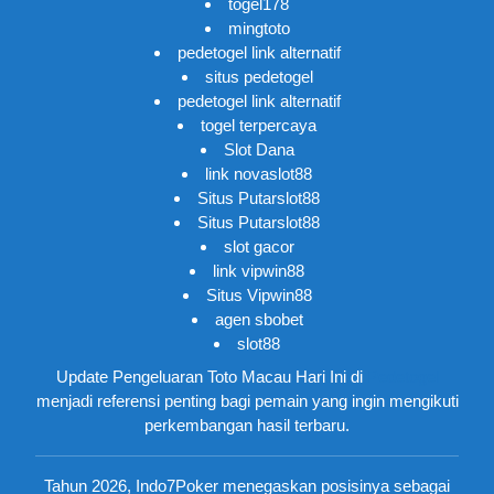
togel178
mingtoto
pedetogel link alternatif
situs pedetogel
pedetogel link alternatif
togel terpercaya
Slot Dana
link novaslot88
Situs Putarslot88
Situs Putarslot88
slot gacor
link vipwin88
Situs Vipwin88
agen sbobet
slot88
Update Pengeluaran Toto Macau Hari Ini di
Pedetogel
menjadi referensi penting bagi pemain yang ingin mengikuti
perkembangan hasil terbaru.
Tahun 2026, Indo7Poker menegaskan posisinya sebagai