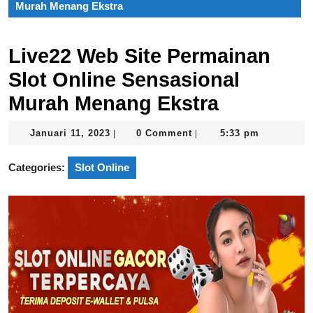
Murah Menang Ekstra
Live22 Web Site Permainan
Slot Online Sensasional
Murah Menang Ekstra
Januari
Januari 11, 2023
0 Comment
5:33 pm
|
|
11,
2023
Categories:
Slot Online