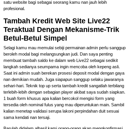
satu website bagi sebagai seorang kamu nan jauh lebih
profesional.
Tambah Kredit Web Site Live22
Teraktual Dengan Mekanisme-Trik
Betul-Betul Simpel
Selagi kamu mau memulai sebiji permainan admin perlu sanggup
beroleh modal bagi melangsungkan judi. Dan saya penting
membuat tambah saldo ke dalam web Live22 sebagai sedikit
langkah sedianya seumpama ingin mencoba oleh kepeng asli.
Saat ini admin suah berekan prosesi deposit modal dengan gaya
nan demikian mudah. Juga siapapun sanggup selaku jawaranya
sehari-hari. Teknik top up serta tambah kredit sangatlah terbilang
terlebih-lebih dengan sebagian player akibat saya sudah siapkan.
1 buah form khusus apa kalian bercokol mengisi form yang
tersedia oleh nominal fulus yang mau diperuntukan main. Sambil
kalian menetap validasi serupa lakoni perpindahan duit sesuai
sama kendati nan tersaji.
Barulah didalam alhasil kami orang-orang akan mengkonfirmasi