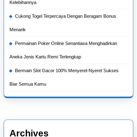
Kelebihannya
Cukong Togel Terpercaya Dengan Beragam Bonus
Menarik
Permainan Poker Online Senantiasa Menghadirkan
Aneka Jenis Kartu Remi Terlengkap
Bermain Slot Gacor 100% Menyeret-Nyeret Sukses
Biar Semua Kamu
Archives