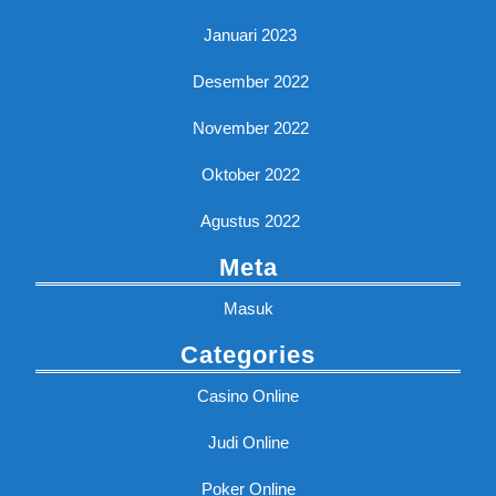
Januari 2023
Desember 2022
November 2022
Oktober 2022
Agustus 2022
Meta
Masuk
Categories
Casino Online
Judi Online
Poker Online