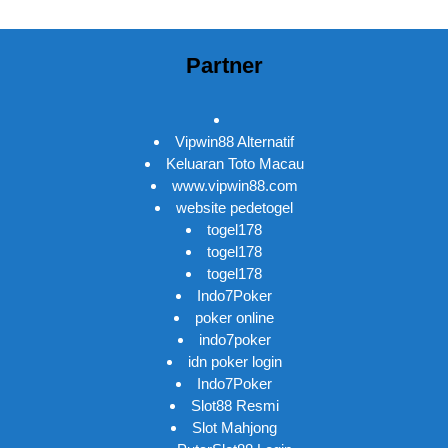
Partner
Vipwin88 Alternatif
Keluaran Toto Macau
www.vipwin88.com
website pedetogel
togel178
togel178
togel178
Indo7Poker
poker online
indo7poker
idn poker login
Indo7Poker
Slot88 Resmi
Slot Mahjong