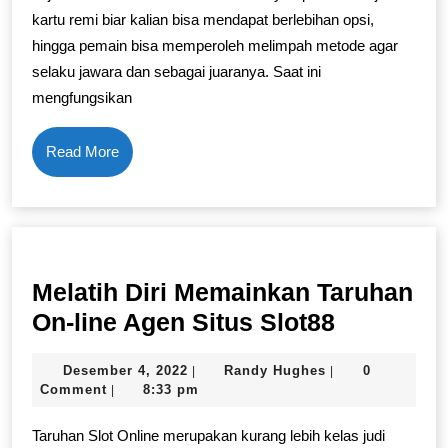
kartu remi biar kalian bisa mendapat berlebihan opsi,
Poker
hingga pemain bisa memperoleh melimpah metode agar
Mengikuti
selaku jawara dan sebagai juaranya. Saat ini
Uang
mengfungsikan
Orisinil
Situs
Read
Read More
More
Online
Indo7Poke
Melatih Diri Memainkan Taruhan
Melatih
On-line Agen Situs Slot88
Diri
Desember
Randy
Desember 4, 2022
Randy Hughes
0
|
|
Memaink
4,
Hughes
Comment
8:33 pm
|
Taruhan
2022
Taruhan Slot Online merupakan kurang lebih kelas judi
On-