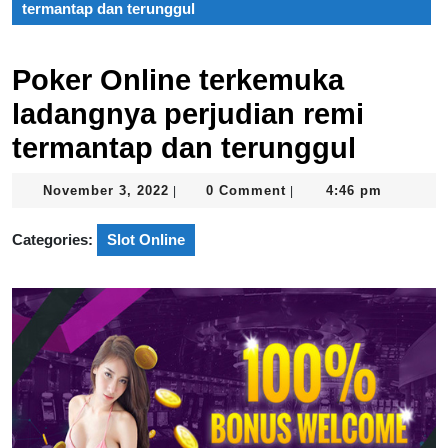
termantap dan terunggul
Poker Online terkemuka
ladangnya perjudian remi
termantap dan terunggul
November
November 3, 2022
0 Comment
4:46 pm
|
|
3,
2022
Categories:
Slot Online