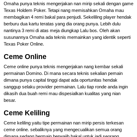
Omaha punya teknis mengerjakan nan mirip sekali dengan game
Texas Holdem Poker. Tetapi nang memisahkan Omaha mau
membagikan 4 remi bakal para penjudi. Sekeliling player hendak
berburu dua kartu teratas yang dia orang punya. Lebih dulu
nantinya 3 remi di atas meja diungkap Lalu bos. Oleh akan
susunannya Omaha ada teknis memainkan yang identik seperti
Texas Poker Online.
Ceme Online
Ceme online punya teknis mengerjakan nang kembar sekali
permainan Domino. Di mana secara teknis sekalian pemain
dimana punya capital tinggi dapat ada oportunitas hendak
sanggup selaku provider permainan. Lalu tiap ronde anda ingin
dikasih dua buah remi mau dispesialkan kualitas yang nian
besar.
Ceme Keliling
Ceme keliling yaitu tipe permainan nan mirip persis terkesan
ceme online. sebaliknya yang mengecualikan semua orang
dimana sedang bermain berwajib bakal untuk jadi seorang