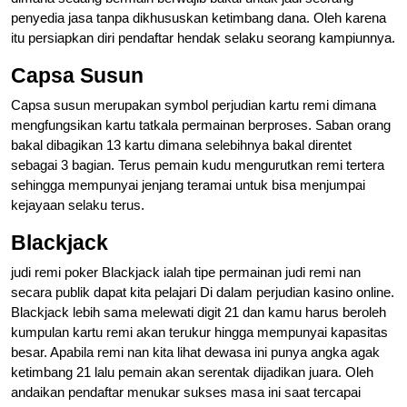
penyedia jasa tanpa dikhususkan ketimbang dana. Oleh karena
itu persiapkan diri pendaftar hendak selaku seorang kampiunnya.
Capsa Susun
Capsa susun merupakan symbol perjudian kartu remi dimana
mengfungsikan kartu tatkala permainan berproses. Saban orang
bakal dibagikan 13 kartu dimana selebihnya bakal direntet
sebagai 3 bagian. Terus pemain kudu mengurutkan remi tertera
sehingga mempunyai jenjang teramai untuk bisa menjumpai
kejayaan selaku terus.
Blackjack
judi remi poker Blackjack ialah tipe permainan judi remi nan
secara publik dapat kita pelajari Di dalam perjudian kasino online.
Blackjack lebih sama melewati digit 21 dan kamu harus beroleh
kumpulan kartu remi akan terukur hingga mempunyai kapasitas
besar. Apabila remi nan kita lihat dewasa ini punya angka agak
ketimbang 21 lalu pemain akan serentak dijadikan juara. Oleh
andaikan pendaftar menukar sukses masa ini saat tercapai