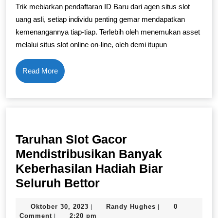
Trik mebiarkan pendaftaran ID Baru dari agen situs slot
Baru
uang asli, setiap individu penting gemar mendapatkan
Menggunakan
kemenangannya tiap-tiap. Terlebih oleh menemukan asset
Situs
melalui situs slot online on-line, oleh demi itupun
Slot
Uang
Read
Read More
Asli
More
Taruhan Slot Gacor
Mendistribusikan Banyak
Keberhasilan Hadiah Biar
Taruhan
Seluruh Bettor
Slot
Oktober
Randy
Oktober 30, 2023
Randy Hughes
0
|
|
Gacor
30,
Hughes
Comment
2:20 pm
|