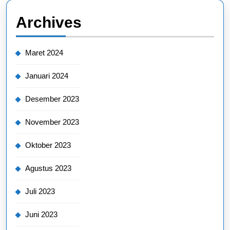
Archives
Maret 2024
Januari 2024
Desember 2023
November 2023
Oktober 2023
Agustus 2023
Juli 2023
Juni 2023