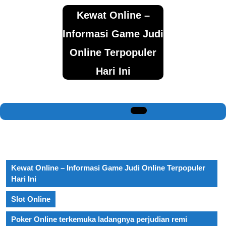
Skip
Kewat Online –
to
content
Informasi Game Judi
Skip
to
Online Terpopuler
content
Hari Ini
Open
Button
Kewat Online – Informasi Game Judi Online Terpopuler
Hari Ini
Slot Online
Poker Online terkemuka ladangnya perjudian remi