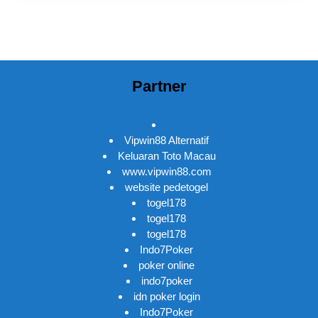
Partner
Vipwin88 Alternatif
Keluaran Toto Macau
www.vipwin88.com
website pedetogel
togel178
togel178
togel178
Indo7Poker
poker online
indo7poker
idn poker login
Indo7Poker